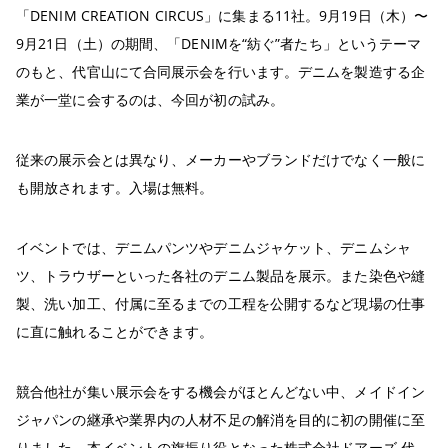
「DENIM CREATION CIRCUS」に集まる11社。9月19日（木）〜
9月21日（土）の期間、「DENIMを“紡ぐ”者たち」というテーマ
のもと、代官山にて合同展示会を行います。デニムを製造する企
業が一堂に会するのは、今回が初の試み。
従来の展示会とは異なり、メーカーやブランドだけでなく一般に
も開放されます。入場は無料。
イベントでは、デニムパンツやデニムジャケット、デニムシャ
ツ、トラウザーといった各社のデニム製品を展示。また染色や縫
製、洗い加工、付属に至るまでの工程を公開するなど現場の仕事
に直に触れることができます。
競合他社が集い展示会をする機会がほとんどない中、メイドイン
ジャパンの継承や業界内の人材不足の解消を目的に初の開催に至
りました。本イベントの旗振り役となった株式会社ドアーズ 代