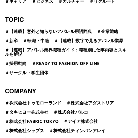
＃
キャリア
＃
ビジネス
＃
カルチャー
＃
リクルート
TOPIC
＃
【連載】意外と知らないアパレル用語辞典
＃
企業戦略
＃
新卒
＃
転職・中途
＃
【連載】数字で見るアパレル業界
＃
【連載】アパレル業界職種ガイド：職種別に仕事内容とスキ
ルを解説
＃
採用動向
＃
READY TO FASHION OFF LINE
＃
サークル・学生団体
COMPANY
＃
株式会社トゥモローランド
＃
株式会社アダストリア
＃
タキヒヨー株式会社
＃
株式会社パルコ
＃
株式会社FABRIC TOKYO
＃
アイア株式会社
＃
株式会社シップス
＃
株式会社ティンパンアレイ