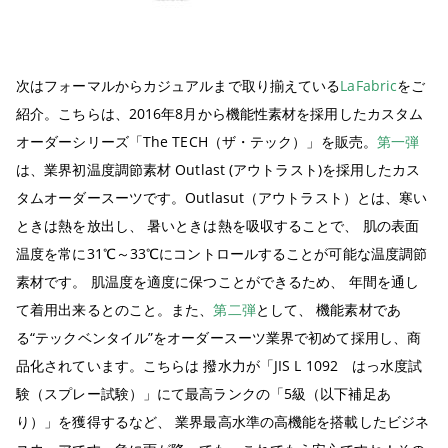
次はフォーマルからカジュアルまで取り揃えている
LaFabric
をご
紹介。こちらは、2016年8月から機能性素材を採用したカスタム
オーダーシリーズ「The TECH（ザ・テック）」を販売。
第一弾
は、業界初温度調節素材 Outlast (アウトラスト)を採用したカス
タムオーダースーツです。Outlasut（アウトラスト）とは、寒い
ときは熱を放出し、 暑いときは熱を吸収することで、 肌の表面
温度を常に31℃～33℃にコントロールすることが可能な温度調節
素材です。 肌温度を適度に保つことができるため、 年間を通し
て着用出来るとのこと。また、
第二弾
として、 機能素材であ
る“テックベンタイル”をオーダースーツ業界で初めて採用し、商
品化されています。こちらは 撥水力が「JIS L 1092 はっ水度試
験（スプレー試験）」にて最高ランクの「5級（以下補足あ
り）」を獲得するなど、 業界最高水準の高機能を搭載したビジネ