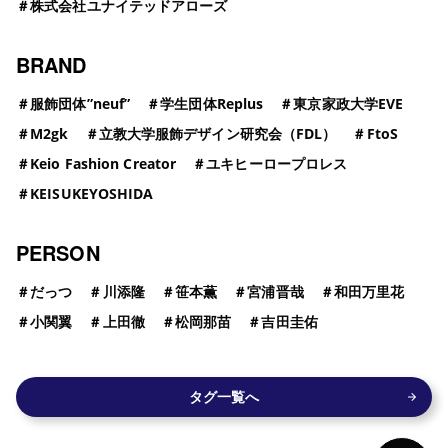
＃
株式会社ユナイテッドアローズ
BRAND
＃
服飾団体”neuf”
＃
学生団体Replus
＃
東京家政大学EVE
＃
M2gk
＃
立教大学服飾デザイン研究会（FDL）
＃
FtoS
＃
Keio Fashion Creator
＃
ユキヒーロープロレス
＃
KEISUKEYOSHIDA
PERSON
＃
だっつ
＃
川添隆
＃
笹本薫
＃
宮浦晋哉
＃
和田万里花
＃
小関翼
＃
上田徹
＃
松岡那苗
＃
吉田圭佑
タグ一覧へ