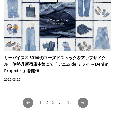
リーバイス® 501®のユーズドストックをアップサイク
ル 伊勢丹新宿店本館にて「デニム de ミライ ～Denim
Project～」を開催
2022.03.22
投
1
2
3
…
15
稿