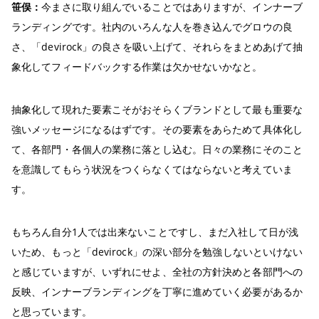
笹俣：
今まさに取り組んでいることではありますが、インナーブ
ランディングです。社内のいろんな人を巻き込んでグロウの良
さ、「devirock」の良さを吸い上げて、それらをまとめあげて抽
象化してフィードバックする作業は欠かせないかなと。
抽象化して現れた要素こそがおそらくブランドとして最も重要な
強いメッセージになるはずです。その要素をあらためて具体化し
て、各部門・各個人の業務に落とし込む。日々の業務にそのこと
を意識してもらう状況をつくらなくてはならないと考えていま
す。
もちろん自分1人では出来ないことですし、まだ入社して日が浅
いため、もっと「devirock」の深い部分を勉強しないといけない
と感じていますが、いずれにせよ、全社の方針決めと各部門への
反映、インナーブランディングを丁寧に進めていく必要があるか
と思っています。