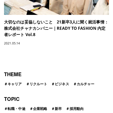
大切なのは妥協しないこと 21新卒3人に聞く就活事情：
株式会社チャナカンパニー｜READY TO FASHION 内定
者レポート Vol.8
2021.05.14
THEME
＃
キャリア
＃
リクルート
＃
ビジネス
＃
カルチャー
TOPIC
＃
転職・中途
＃
企業戦略
＃
新卒
＃
採用動向