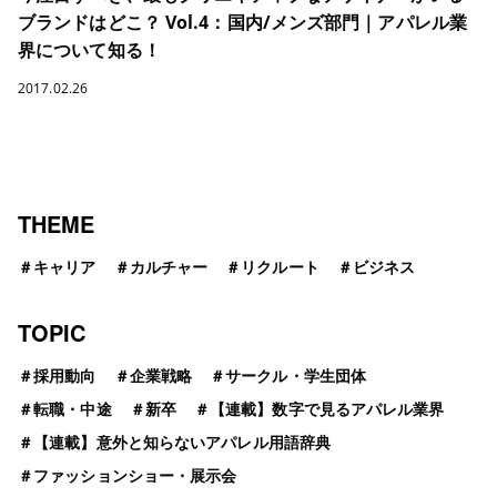
ブランドはどこ？ Vol.4：国内/メンズ部門｜アパレル業
界について知る！
2017.02.26
THEME
＃
キャリア
＃
カルチャー
＃
リクルート
＃
ビジネス
TOPIC
＃
採用動向
＃
企業戦略
＃
サークル・学生団体
＃
転職・中途
＃
新卒
＃
【連載】数字で見るアパレル業界
＃
【連載】意外と知らないアパレル用語辞典
＃
ファッションショー・展示会