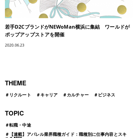
若手D2CブランドがNEWoMan横浜に集結 ワールドが
ポップアップストアを開催
2020.06.23
THEME
＃
リクルート
＃
キャリア
＃
カルチャー
＃
ビジネス
TOPIC
＃
転職・中途
＃
【連載】アパレル業界職種ガイド：職種別に仕事内容とスキ