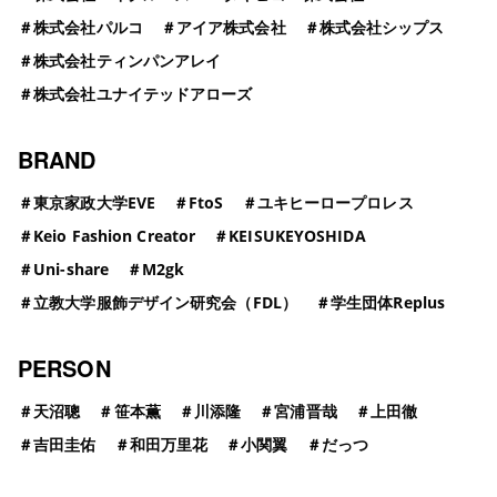
＃
株式会社パルコ
＃
アイア株式会社
＃
株式会社シップス
＃
株式会社ティンパンアレイ
＃
株式会社ユナイテッドアローズ
BRAND
＃
東京家政大学EVE
＃
FtoS
＃
ユキヒーロープロレス
＃
Keio Fashion Creator
＃
KEISUKEYOSHIDA
＃
Uni-share
＃
M2gk
＃
立教大学服飾デザイン研究会（FDL）
＃
学生団体Replus
PERSON
＃
天沼聰
＃
笹本薫
＃
川添隆
＃
宮浦晋哉
＃
上田徹
＃
吉田圭佑
＃
和田万里花
＃
小関翼
＃
だっつ