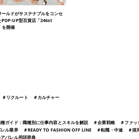
ワールドがサステナブルをコンセ
POP-UP型百貨店「246st
T」を開催
＃
リクルート
＃
カルチャー
職種ガイド：職種別に仕事内容とスキルを解説
＃
企業戦略
＃
ファッ
パレル業界
＃
READY TO FASHION OFF LINE
＃
転職・中途
＃
採
いアパレル用語辞典