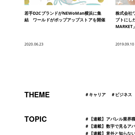
若手D2CブランドがNEWoMan横浜に集
株式会社
結 ワールドがポップアップストアを開催
プトにした
MARKE
2020.06.23
2019.09.10
THEME
＃
キャリア
＃
ビジネス
TOPIC
＃
【連載】アパレル業界
＃
【連載】数字で見るア
＃
【連載】意外と知らな