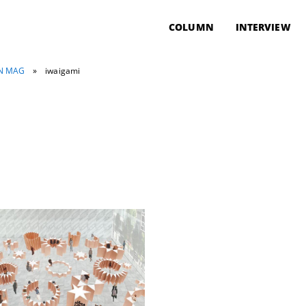
COLUMN
INTERVIEW
ON MAG
»
iwaigami