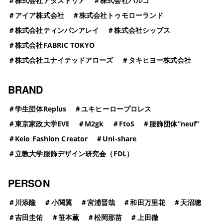
＃
株式会社アダストリア
＃
株式会社パルコ
＃
アイア株式会社
＃
株式会社トゥモローランド
＃
株式会社ティンパンアレイ
＃
株式会社シップス
＃
株式会社FABRIC TOKYO
＃
株式会社ユナイテッドアローズ
＃
タキヒヨー株式会社
BRAND
＃
学生団体Replus
＃
ユキヒーロープロレス
＃
東京家政大学EVE
＃
M2gk
＃
FtoS
＃
服飾団体”neuf”
＃
Keio Fashion Creator
＃
Uni-share
＃
立教大学服飾デザイン研究会（FDL）
PERSON
＃
川添隆
＃
小関翼
＃
宮浦晋哉
＃
和田万里花
＃
天沼聰
＃
吉田圭佑
＃
笹本薫
＃
松岡那苗
＃
上田徹