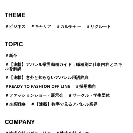
ゲ
ー
THEME
シ
＃
ビジネス
＃
キャリア
＃
カルチャー
＃
リクルート
ョ
TOPIC
ン
＃
新卒
＃
【連載】アパレル業界職種ガイド：職種別に仕事内容とスキ
ルを解説
＃
【連載】意外と知らないアパレル用語辞典
＃
READY TO FASHION OFF LINE
＃
採用動向
＃
ファッションショー・展示会
＃
サークル・学生団体
＃
企業戦略
＃
【連載】数字で見るアパレル業界
COMPANY