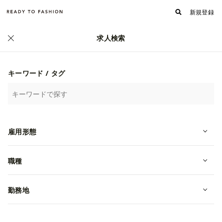
新規登録
求人検索
キーワード / タグ
雇用形態
職種
PARIGOT岡山店 ショップスタッフ
勤務地
（アルバイト）