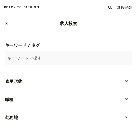
新規登録
求人検索
正社員
キーワード / タグ
雇用形態
職種
勤務地
45R 2027年新卒採用 総合職 エ
ントリー募集中