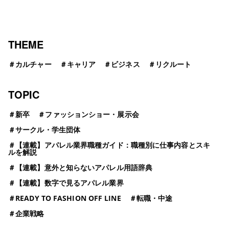
ビ
ゲ
ー
THEME
シ
＃
カルチャー
＃
キャリア
＃
ビジネス
＃
リクルート
ョ
TOPIC
ン
＃
新卒
＃
ファッションショー・展示会
＃
サークル・学生団体
＃
【連載】アパレル業界職種ガイド：職種別に仕事内容とスキ
ルを解説
＃
【連載】意外と知らないアパレル用語辞典
＃
【連載】数字で見るアパレル業界
＃
READY TO FASHION OFF LINE
＃
転職・中途
＃
企業戦略