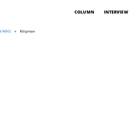
COLUMN
INTERVIEW
ON MAG
»
Kittyman