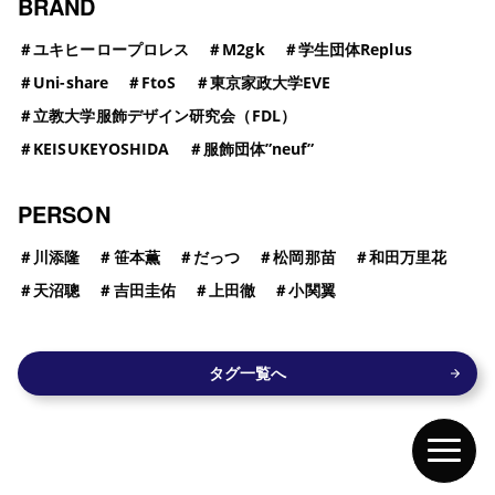
BRAND
＃
ユキヒーロープロレス
＃
M2gk
＃
学生団体Replus
＃
Uni-share
＃
FtoS
＃
東京家政大学EVE
＃
立教大学服飾デザイン研究会（FDL）
＃
KEISUKEYOSHIDA
＃
服飾団体”neuf”
PERSON
＃
川添隆
＃
笹本薫
＃
だっつ
＃
松岡那苗
＃
和田万里花
＃
天沼聰
＃
吉田圭佑
＃
上田徹
＃
小関翼
タグ一覧へ