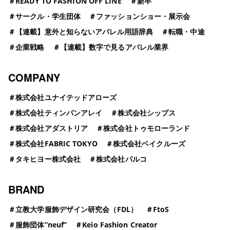
＃
READY TO FASHION OFF LINE
＃
新卒
＃
サークル・学生団体
＃
ファッションショー・展示会
＃
【連載】意外と知らないアパレル用語辞典
＃
転職・中途
＃
企業戦略
＃
【連載】数字で見るアパレル業界
COMPANY
＃
株式会社ユナイテッドアローズ
＃
株式会社ティンパンアレイ
＃
株式会社シップス
＃
株式会社アダストリア
＃
株式会社トゥモローランド
＃
株式会社FABRIC TOKYO
＃
株式会社ベイクルーズ
＃
タキヒヨー株式会社
＃
株式会社パルコ
BRAND
＃
立教大学服飾デザイン研究会（FDL）
＃
FtoS
＃
服飾団体”neuf”
＃
Keio Fashion Creator