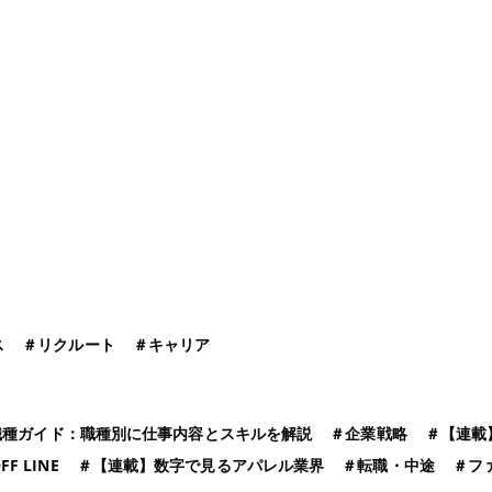
ス
＃
リクルート
＃
キャリア
職種ガイド：職種別に仕事内容とスキルを解説
＃
企業戦略
＃
【連載
FF LINE
＃
【連載】数字で見るアパレル業界
＃
転職・中途
＃
フ