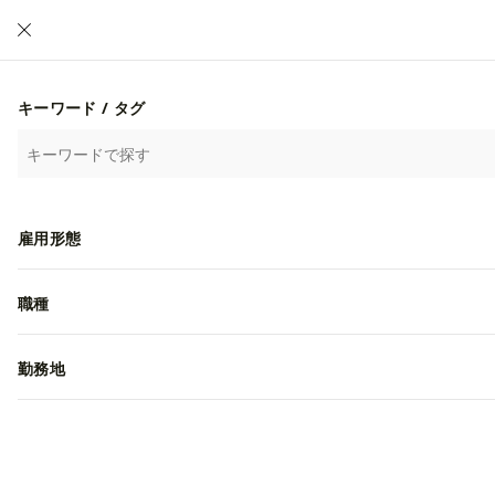
求人
ブランド
イベント
会社
キーワード / タグ
雇用形態
職種
勤務地
2022年2月に実施した「READY TO F
画です。
小松マテーレ株式会社は、1943年の設