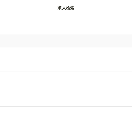
求人検索
動画
閲覧履歴
保存済み
マガジン
2
小
小
23
2023
ASHION LIVE」より小松マテーレ株式会社の会社説明会動
立以来、「モノ」ではなく「技術を売る」企業として、