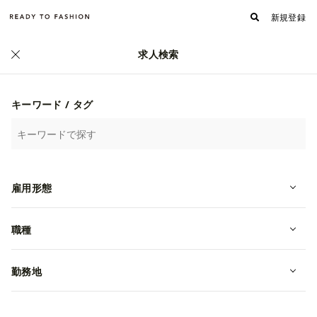
新規登録
求人検索
キーワード / タグ
【24卒】株式会社TSI 会社説明会 - READY T
O FASHION OFFLINE
雇用形態
株式会社TSI
職種
24卒
会社説明会
OFFLINE
切り抜き
2023/06/16
勤務地
株式会社TSIの人事による、新卒向けの会社説明会
動画を配信しています（2023/02/18収録）。動画