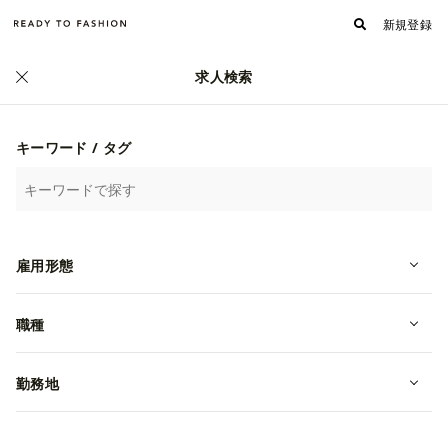
新規登録
求人検索
正社員
キーワード / タグ
雇用形態
職種
【静岡】メンズ、ウイメンズセレク
トショップ｜スタッフ募集！
勤務地
転職・中途
静岡県静岡市葵区
月給 242,000~290,000円
(株)ジャック