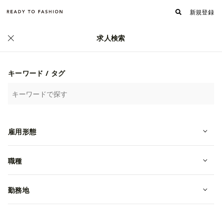
新規登録
求人検索
正社員
キーワード / タグ
雇用形態
職種
【販売｜新店舗】レザーシューズと
勤務地
世界のヴィンテージ｜賞与年２回｜
未経験OK