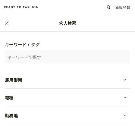
新規登録
求人検索
キーワード / タグ
雇用形態
職種
8936_繊維専門商社、国内大手アパレ
ル向けレディースカジュアル製品
勤務地
【生産管理】
転職・中途
東京都渋谷区
年収 3,000,000~5,000,000円