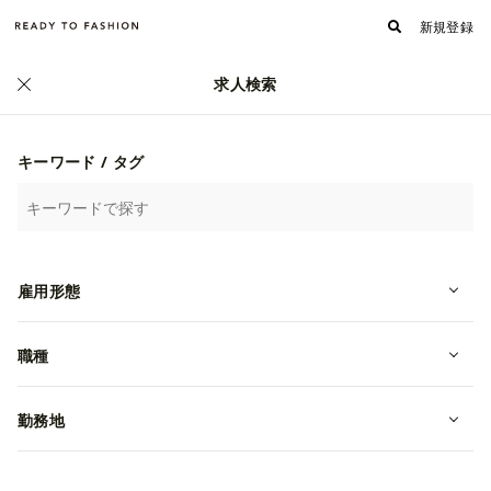
新規登録
求人検索
正社員
キーワード / タグ
雇用形態
職種
勤務地
【MD】急成長アパレル自社ブランド