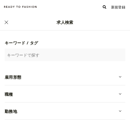
新規登録
求人検索
正社員
キーワード / タグ
雇用形態
職種
【東京｜販売】CAMILLE FOURNET
｜フランス発レザーブランド｜未経
勤務地
験可
転職・中途
東京都中央区
年収 2,760,000~3,360,000円