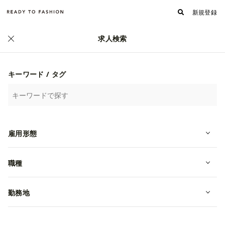
新規登録
求人検索
正社員
キーワード / タグ
雇用形態
職種
アディダス ブランドコアストア 銀座
勤務地
の販売スタッフ（地域限定正社員）