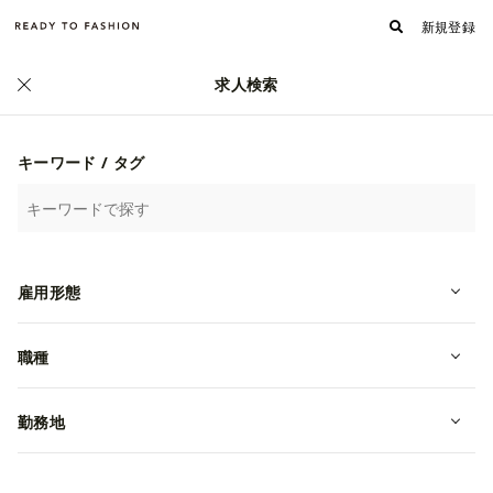
新規登録
求人検索
正社員
キーワード / タグ
雇用形態
職種
トレンド×SNS×子ども服。あなたの
勤務地
センスでブランドの価値を創り出す
PR担当