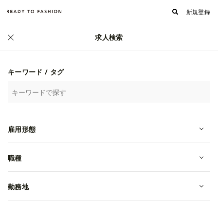
新規登録
求人検索
正社員
キーワード / タグ
雇用形態
職種
CONVERSE TOKYOにて販売職募集★
全国転勤なし！【新宿・渋谷・銀座
勤務地
他】
転職・中途
東京都新宿区
年収 2,800,000~4,500,000円