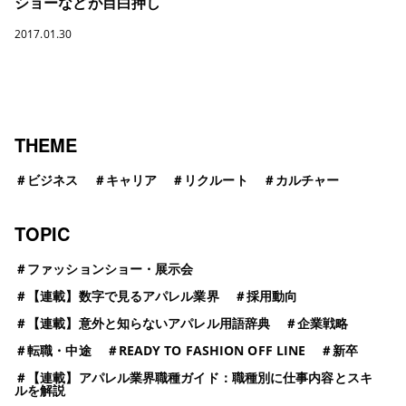
ショーなどが目白押し
2017.01.30
THEME
＃
ビジネス
＃
キャリア
＃
リクルート
＃
カルチャー
TOPIC
＃
ファッションショー・展示会
＃
【連載】数字で見るアパレル業界
＃
採用動向
＃
【連載】意外と知らないアパレル用語辞典
＃
企業戦略
＃
転職・中途
＃
READY TO FASHION OFF LINE
＃
新卒
＃
【連載】アパレル業界職種ガイド：職種別に仕事内容とスキ
ルを解説