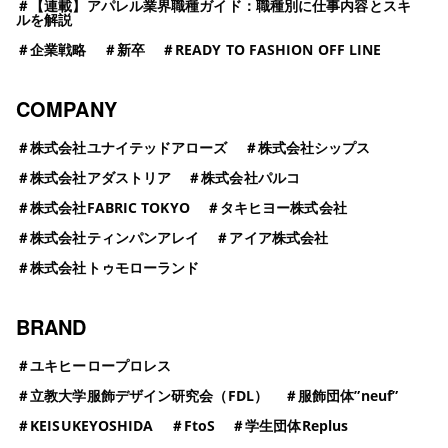
＃
【連載】アパレル業界職種ガイド：職種別に仕事内容とスキ
ルを解説
＃
企業戦略
＃
新卒
＃
READY TO FASHION OFF LINE
COMPANY
＃
株式会社ユナイテッドアローズ
＃
株式会社シップス
＃
株式会社アダストリア
＃
株式会社パルコ
＃
株式会社FABRIC TOKYO
＃
タキヒヨー株式会社
＃
株式会社ティンパンアレイ
＃
アイア株式会社
＃
株式会社トゥモローランド
BRAND
＃
ユキヒーロープロレス
＃
立教大学服飾デザイン研究会（FDL）
＃
服飾団体”neuf”
＃
KEISUKEYOSHIDA
＃
FtoS
＃
学生団体Replus