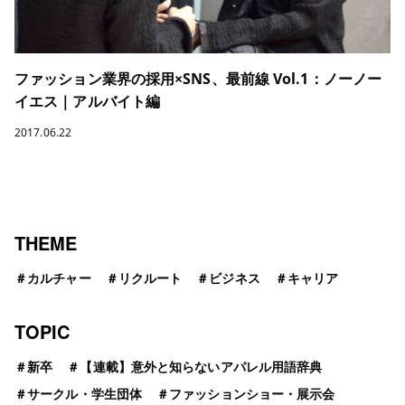
ファッション業界の採用×SNS、最前線 Vol.1：ノーノー
イエス｜アルバイト編
2017.06.22
THEME
＃
カルチャー
＃
リクルート
＃
ビジネス
＃
キャリア
TOPIC
＃
新卒
＃
【連載】意外と知らないアパレル用語辞典
＃
サークル・学生団体
＃
ファッションショー・展示会