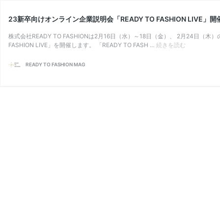
23新卒向けオンライン企業説明会「READY TO FASHION LIVE」開
株式会社READY TO FASHIONは2月16日（水）～18日（金）、 2月24日
2
FASHION LIVE」を開催します。 「READY TO FASH …
続きを読む
3
新
READY TO FASHION MAG
卒
向
け
オ
ン
ラ
イ
ン
企
業
説
明
会
「R
E
A
D