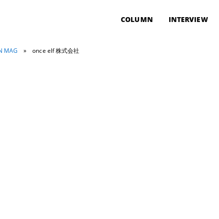
COLUMN
INTERVIEW
ON MAG
»
once elf 株式会社