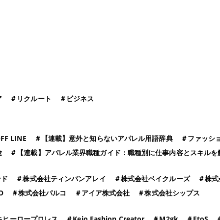
ア
＃
リクルート
＃
ビジネス
FF LINE
＃
【連載】意外と知らないアパレル用語辞典
＃
ファッシ
途
＃
【連載】アパレル業界職種ガイド：職種別に仕事内容とスキルを
ンド
＃
株式会社ティンパンアレイ
＃
株式会社ベイクルーズ
＃
株式
O
＃
株式会社パルコ
＃
アイア株式会社
＃
株式会社シップス
キヒーロープロレス
＃
Keio Fashion Creator
＃
M2gk
＃
FtoS