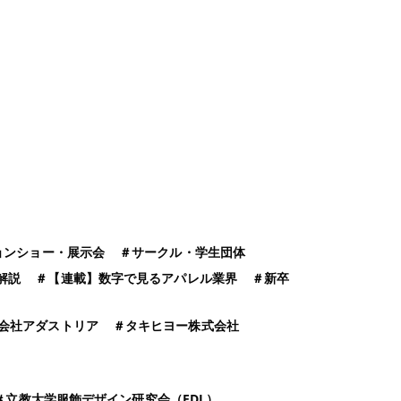
ョンショー・展示会
＃
サークル・学生団体
解説
＃
【連載】数字で見るアパレル業界
＃
新卒
会社アダストリア
＃
タキヒヨー株式会社
＃
立教大学服飾デザイン研究会（FDL）