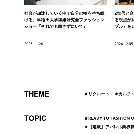
社会が加速していく中で自分の軸を持ち続
Z世代と
ける。早稲田大学繊維研究会ファッション
る視点が
ショー『それでも離さずにいて』
ブル」を
2025.11.20
2024.12.05
THEME
＃
リクルート
＃
カルチ
TOPIC
＃
READY TO FASHION O
＃
【連載】アパレル業界