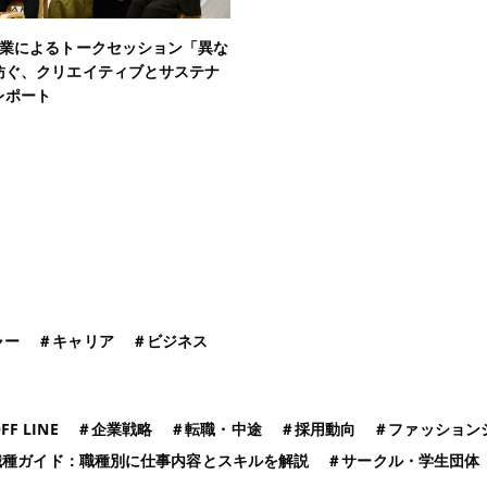
企業によるトークセッション「異な
紡ぐ、クリエイティブとサステナ
レポート
ャー
＃
キャリア
＃
ビジネス
FF LINE
＃
企業戦略
＃
転職・中途
＃
採用動向
＃
ファッション
職種ガイド：職種別に仕事内容とスキルを解説
＃
サークル・学生団体