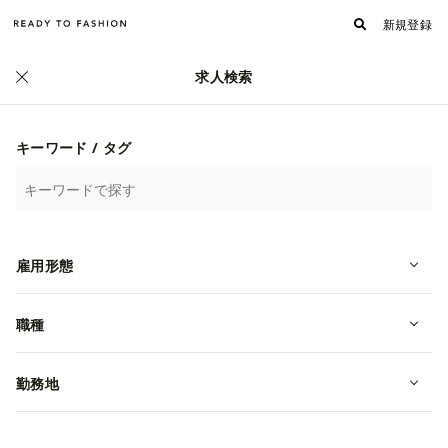
新規登録
求人検索
一般社団法人日本アパレル・ファッション産業協会
就活の軸が見える実践講座 ～選考対策編～
キーワード / タグ
イベント
オンライン開催
雇用形態
職種
勤務地