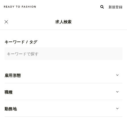
新規登録
求人検索
株式会社ネバーセイネバー
ファッションブランド設立プロジェクト『OPEN BRAN
キーワード / タグ
D』
イベント
東京都渋谷区渋谷1-2-5 MFPR渋谷ビル5階
雇用形態
職種
勤務地
詳細・内容