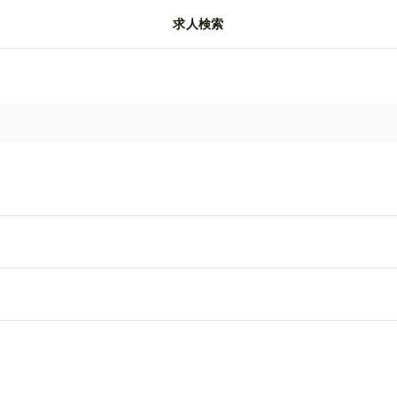
求人検索
動画
閲覧履歴
保存済み
マガジン