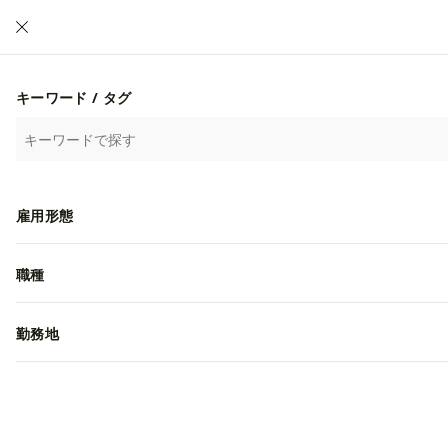
求人
ブランド
イベント
会社
キーワード / タグ
株式会社READY TO FASHION
READY TO FASHIONABLE
雇用形態
イベント
-
職種
勤務地