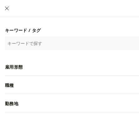
求人
ブランド
イベント
会社
キーワード / タグ
MODALAVA株式会社
オシャレ好きのためファッションイベ
雇用形態
イベント
東京都渋谷区神宮前４-３２-４（明治神
職種
勤務地