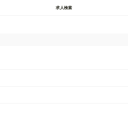
求人検索
動画
閲覧履歴
保存済み
マガジン
ントOpen Closet Market
宮前駅徒歩3分）