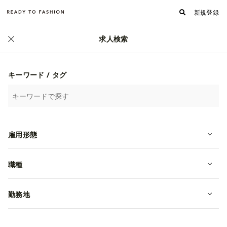
新規登録
求人検索
キーワード / タグ
雇用形態
職種
フォロワー
フォローする
216
株式会社 AU BRANDZ JAPAN
勤務地
何をやっているのか/独自のサービス