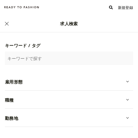
新規登録
求人検索
キーワード / タグ
雇用形態
職種
フォロワー
フォローする
5546
株式会社ティンパンアレイ
勤務地
何をやっているのか/独自のサービス