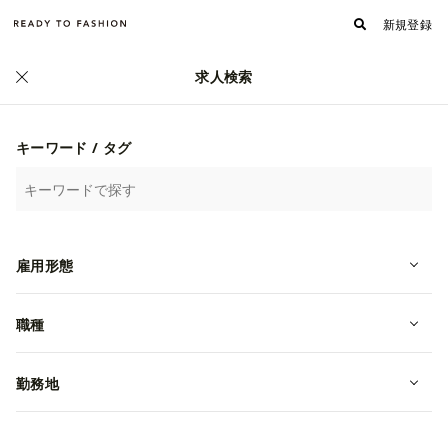
新規登録
求人検索
キーワード / タグ
雇用形態
職種
フォロワー
フォローする
832
ニューエラジャパン合同会社
勤務地
何をやっているのか/独自のサービス