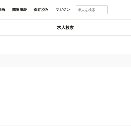
動画
閲覧履歴
保存済み
マガジン
求人検索
ONO-MART
1930
フォロワー
Tの求人・採用情報
求
募集終了求人のみ表示