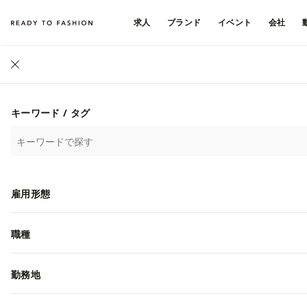
求人
ブランド
イベント
会社
株式会社M
キーワード / タグ
フォローする
雇用形態
株式会社MONO-MAR
職種
勤務地
4
4
/