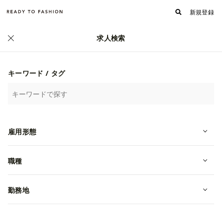
新規登録
求人検索
キーワード / タグ
雇用形態
職種
フォロワー
フォローする
976
株式会社エイト
勤務地
何をやっているのか/独自のサービス