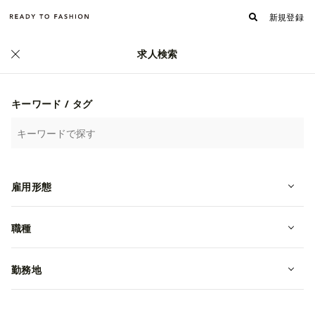
新規登録
求人検索
キーワード / タグ
雇用形態
職種
フォロワー
フォローする
527
株式会社チャナカンパニー
勤務地
何をやっているのか/独自のサービス